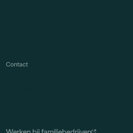
KLANTVERHALEN
NIEUWSWAARDE
CONTACT
Contact
+31 (0) 85 902 2109
INFO@ONDERNEMINGSWAARDE.COM
FRONTSTRAAT 11
5405 AK UDEN
Werken bij familiebedrijven