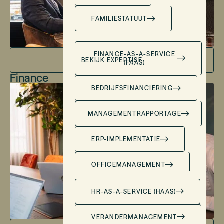
FAMILIESTATUUT
FINANCE-AS-A-SERVICE
BEKIJK EXPERTISE
(FAAS)
Finance
BEDRIJFSFINANCIERING
MANAGEMENTRAPPORTAGE
ERP-IMPLEMENTATIE
OFFICEMANAGEMENT
INTERIM FINANCE
HR-AS-A-SERVICE (HAAS)
VERANDERMANAGEMENT