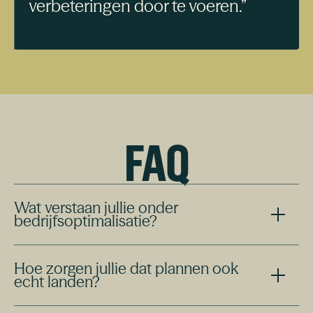
verbeteringen door te voeren.”
FAQ
Wat verstaan jullie onder
bedrijfsoptimalisatie?
Alles wat helpt om je organisatie beter te laten draaien:
Hoe zorgen jullie dat plannen ook
procesverbetering, heldere sturing, sterke teams en
echt landen?
slimme inzet van technologie.
We werken met concrete acties, duidelijke