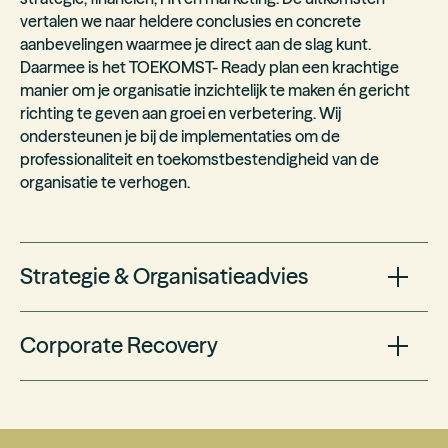
vertalen we naar heldere conclusies en concrete
aanbevelingen waarmee je direct aan de slag kunt.
Daarmee is het TOEKOMST- Ready plan een krachtige
manier om je organisatie inzichtelijk te maken én gericht
richting te geven aan groei en verbetering. Wij
ondersteunen je bij de implementaties om de
professionaliteit en toekomstbestendigheid van de
organisatie te verhogen.
Strategie & Organisatieadvies
Als ondernemer mag je trots zijn op de stappen die jouw
Corporate Recovery
bedrijf maakt. Maar toch heb je het gevoel dat je niet het
maximale haalt uit jouw onderneming. Wanneer je van
mening bent dat er meer in zit en je het uiterste eruit wilt
Oftewel bedrijfsherstel. Wanneer jouw bedrijf kampt met
halen, zijn wij daar om jou te helpen. Ons organisatieadvies
bijvoorbeeld financiële problemen of een dreigend
is erop gericht om stappen te maken en het maximale
faillissement is het noodzakelijk snel in te grijpen om de