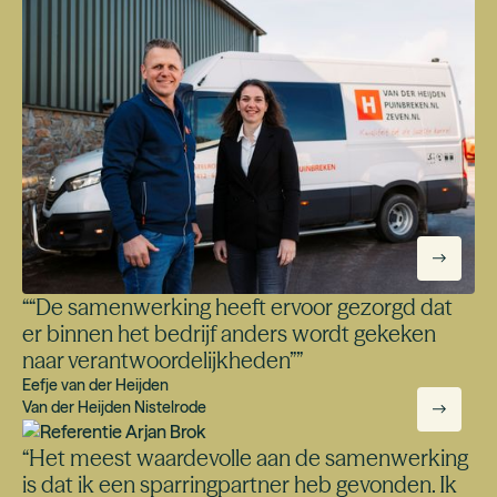
“
“De samenwerking heeft ervoor gezorgd dat
er binnen het bedrijf anders wordt gekeken
naar verantwoordelijkheden”
”
Eefje van der Heijden
Van der Heijden Nistelrode
“
Het meest waardevolle aan de samenwerking
is dat ik een sparringpartner heb gevonden. Ik