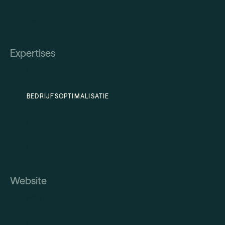
FACEBOOK
Expertises
BEDRIJFSOVERDRACHT
BEDRIJFSOPTIMALISATIE
FINANCE
HRM
Website
HOME
OVER ONS