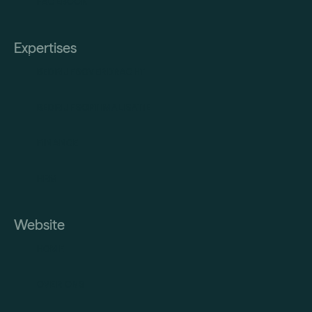
FACEBOOK
Expertises
BEDRIJFSOVERDRACHT
BEDRIJFSOPTIMALISATIE
FINANCE
HRM
Website
HOME
OVER ONS