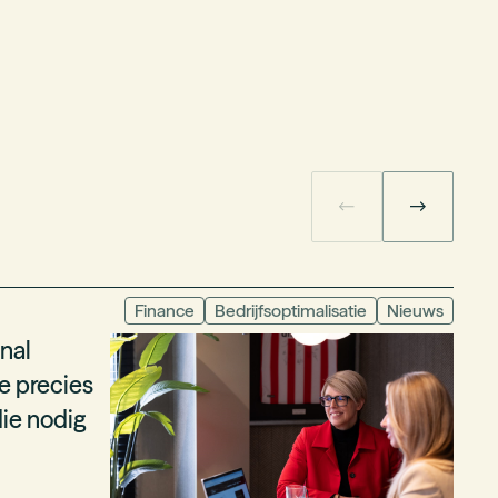
Arti
Finance
Bedrijfsoptimalisatie
Nieuws
nal
Int
se precies
ie nodig