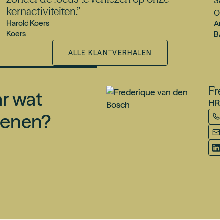
kernactiviteiten.
”
o
Harold Koers
A
Koers
B
ALLE KLANTVERHALEN
Fr
r wat
HRM
kenen?