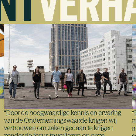
NT
VERH
“
Door de hoogwaardige kennis en ervaring
“
van de Ondernemingswaarde krijgen wij
m
vertrouwen om zaken gedaan te krijgen
i
zonder de focus te verliezen op onze
s