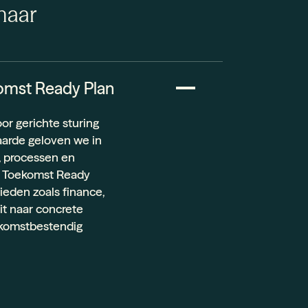
naar
omst Ready Plan
oor gerichte sturing
arde geloven we in
, processen en
s Toekomst Ready
ieden zoals finance,
it naar concrete
ekomstbestendig