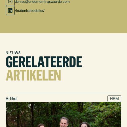
denise@ondernemingswaarde.com
/in/denisebodelier/
NIEUWS
GERELATEERDE
ARTIKELEN
Artikel
HRM
A