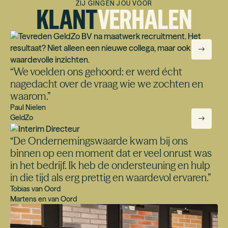
ZIJ GINGEN JOU VOOR
KLANT
VERHALEN
een duurzame match het belangrijkst en moet de
organisatie versterkt worden.
“
We voelden ons gehoord: er werd écht
nagedacht over de vraag wie we zochten en
waarom.
”
Paul Nielen
GeldZo
“
De Ondernemingswaarde kwam bij ons
binnen op een moment dat er veel onrust was
in het bedrijf. Ik heb de ondersteuning en hulp
in die tijd als erg prettig en waardevol ervaren.
”
Tobias van Oord
Martens en van Oord