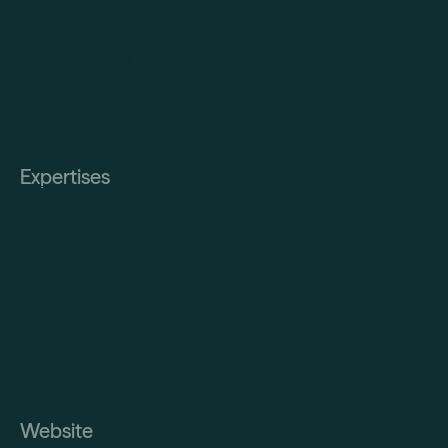
LINKEDIN
INSTAGRAM
FACEBOOK
Expertises
BEDRIJFSOVERDRACHT
BEDRIJFSOPTIMALISATIE
FINANCE
HRM
Website