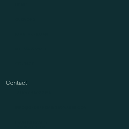
HOME
OVER ONS
KLANTVERHALEN
NIEUWSWAARDE
CONTACT
Contact
+31 (0) 85 902 2109
INFO@ONDERNEMINGSWAARDE.COM
FRONTSTRAAT 11
5405 AK UDEN