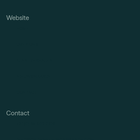
Website
HOME
OVER ONS
KLANTVERHALEN
NIEUWSWAARDE
CONTACT
Contact
+31 (0) 85 902 2109
INFO@ONDERNEMINGSWAARDE.COM