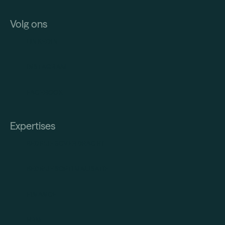
Volg ons
LINKEDIN
INSTAGRAM
FACEBOOK
Expertises
BEDRIJFSOVERDRACHT
BEDRIJFSOPTIMALISATIE
FINANCE
HRM